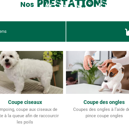
p
r
e
s
t
a
t
i
o
n
s
Nos
iens
Coupe ciseaux
Coupe des ongles
mpoing, coupe aux ciseaux de
Coupes des ongles à l’aide d
ête à la queue afin de raccourcir
pince coupe ongles
les poils