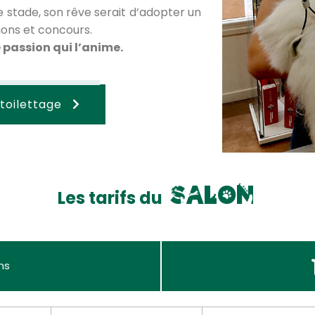
 stade, son rêve serait d’adopter un
ions et concours.
 passion qui l’anime.
 toilettage
s
a
l
o
n
Les tarifs du
ns