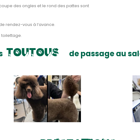
la coupe des ongles et le rond des pattes sont
se de rendez-vous à l’avance.
 toilettage.
t
o
u
t
o
u
s
s
de passage au sa