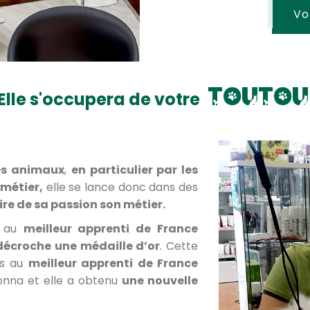
Vo
t
o
u
t
o
u
Elle s'occupera de votre
es animaux
,
en particulier par les
 métier,
elle se lance donc dans des
ire de sa passion son métier.
e au
meilleur apprenti de France
décroche une médaille d’or
. Cette
tes au
meilleur apprenti de France
onna et elle a obtenu
une nouvelle