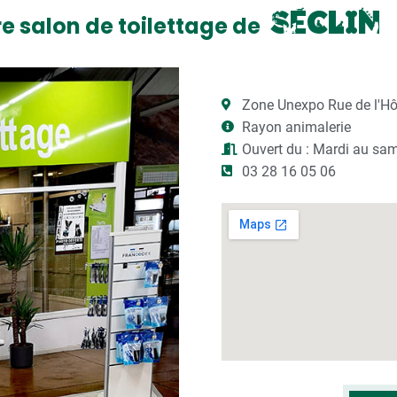
S
e
c
l
i
n
e salon de toilettage de
Zone Unexpo Rue de l'Hôt
Rayon animalerie
Ouvert du : Mardi au sa
03 28 16 05 06