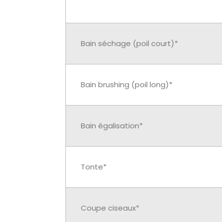
Bain séchage (poil court)*
Bain brushing (poil long)*
Bain égalisation*
Tonte*
Coupe ciseaux*