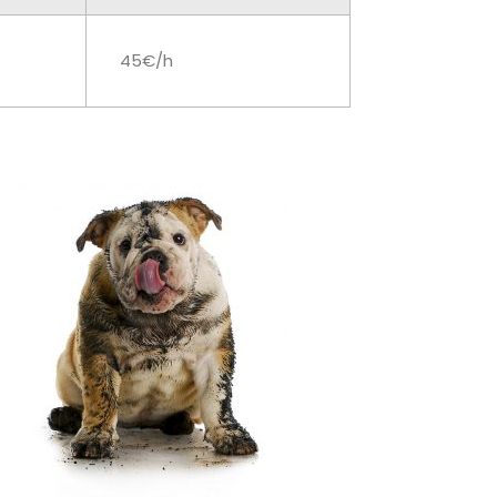
45€/h