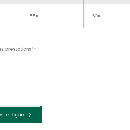
55€
60€
es prestations**
V en ligne