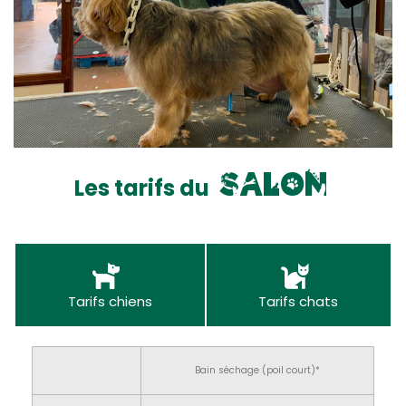
s
a
l
o
n
Les tarifs du
Tarifs chiens
Tarifs chats
Bain séchage (poil court)*