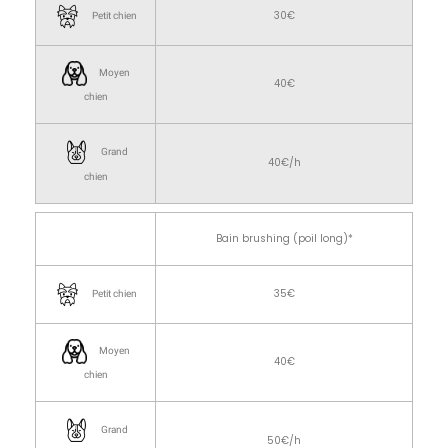
30€
Petit chien
Moyen
40€
chien
Grand
40€/h
chien
Bain brushing (poil long)*
35€
Petit chien
Moyen
40€
chien
Grand
50€/h