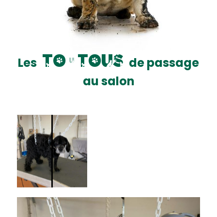
t
o
u
t
o
u
s
Les
de passage
au salon