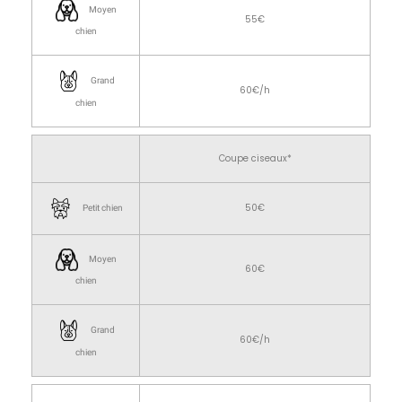
Moyen
55€
chien
Grand
60€/h
chien
Coupe ciseaux*
50€
Petit chien
Moyen
60€
chien
Grand
60€/h
chien