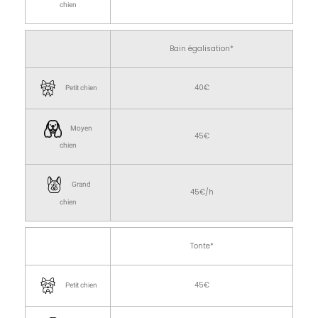
chien
Bain égalisation*
40€
Petit chien
Moyen
45€
chien
Grand
45€/h
chien
Tonte*
45€
Petit chien