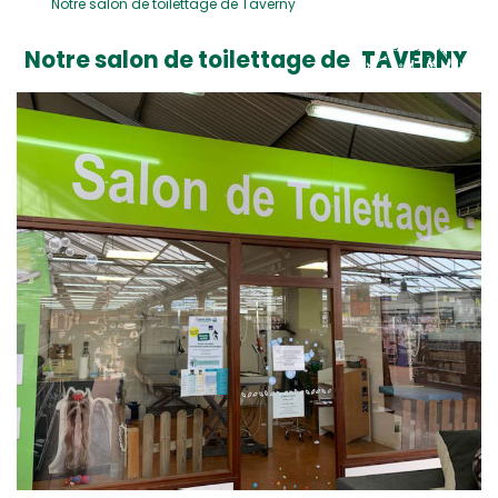
Notre salon de toilettage de Taverny
Notre salon de toilettage de
T
a
v
e
r
n
y