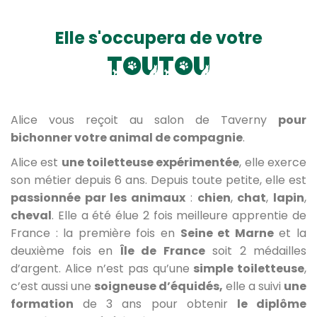
Elle s'occupera de votre
t
o
u
t
o
u
Alice vous reçoit au salon de Taverny
pour
bichonner votre animal de compagnie
.
Alice est
une toiletteuse expérimentée
, elle exerce
son métier depuis 6 ans. Depuis toute petite, elle est
passionnée par les animaux
:
chien
,
chat
,
lapin
,
cheval
. Elle a été élue 2 fois meilleure apprentie de
France : la première fois en
Seine et Marne
et la
deuxième fois en
Île de France
soit 2 médailles
d’argent. Alice n’est pas qu’une
simple toiletteuse
,
c’est aussi une
soigneuse d’équidés,
elle a suivi
une
formation
de 3 ans pour obtenir
le diplôme