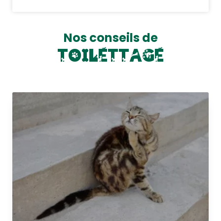
Nos conseils de
T
O
I
L
E
T
T
A
G
E