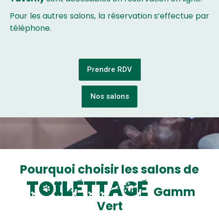
Pour les autres salons, la réservation s’effectue par
téléphone.
Prendre RDV
Nos salons
Pourquoi choisir les salons de
t
o
i
l
e
t
t
a
g
e
Gamm
Vert