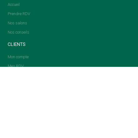
Accueil
Prendre RDV
Nos salons
Nos conseils
CLIENTS
Mon compte
Mes RDV
INFORMATIONS
Mentions légales
CGV
Gestion des cookies
NEWSLETTER