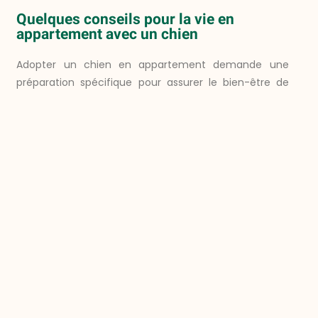
Quelques conseils pour la vie en
appartement avec un chien
Adopter un chien en appartement demande une
préparation spécifique pour assurer le bien-être de
votre animal et le vôtre. Avant de l’accueillir chez
vous, il y a
des essentiels à savoir
.
Créer un espace confortable et sûr
Aménagez des
espaces spécifiques
pour le repos, la
nourriture et le jeu. Les chiens, en particulier ceux
adaptés à la vie en appartement, apprécient avoir
leurs propres coins.
Les
jouets interactifs
aident à occuper
mentalement votre chien, surtout lorsqu’il passe
beaucoup de temps à l’intérieur.