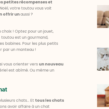
s petites récompenses et
Noël, votre toutou vous voit
en offrir un
aussi ?
u choix ! Optez pour un jouet,
re toutou est un gourmand,
s babines. Pour les plus petits
nter par un manteau !
si vous orienter vers
un nouveau
ériel est abîmé. Ou même un
hat
plusieurs chats… Et
tous les chats
ns avoir affaire à un chat